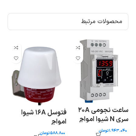
محصولات مرتبط
ساعت نجومی ۲۰A
هش
فتوسل ۱۶A شیوا
سری N شیوا امواج
آب
امواج
تومان
تومان