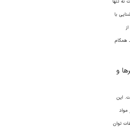
 نه تنها
نایی با
از
د همگام
ها و
ت. این
 مواد
ات توان