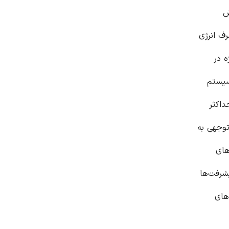
ش
رف انرژی
ه در
سیستم
داکثر
توجهی به
های
شرفت‌ها
های