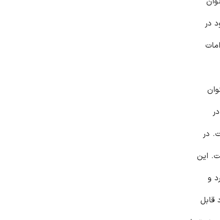
وان
د در
امات
وان
در
. در
ت. این
د و
 قابل