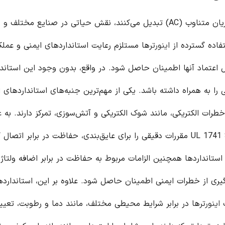
ها، دستگاه‌هایی که جریان مستقیم (DC) را به جریان متناوب (AC) تبدیل می‌کنند، نقش حیاتی در صنایع م
تفاده گسترده از
اینورتر
ها مستلزم رعایت استانداردهای ایمنی و عملک
 اعتماد آنها اطمینان حاصل شود. در واقع، بدون وجود این استاندا
را به همراه داشته باشد. یکی از مهم‌ترین جنبه‌های استانداردهای
ا
رات الکتریکی، مانند شوک الکتریکی و آتش‌سوزی، تمرکز دارند. به ع
مثال، استانداردهای بین‌المللی مانند IEC 62109-1 و UL 1741 SA مقررات دقیقی را برای عایق‌بندی، حفاظت در برابر 
استانداردها همچنین الزامات مربوط به حفاظت در برابر اضافه ولتاژ 
ری از خطرات ایمنی اطمینان حاصل شود. علاوه بر این، استاندارده
ت
اینورتر
ها در برابر شرایط محیطی مختلف، مانند دما و رطوبت، تعیی