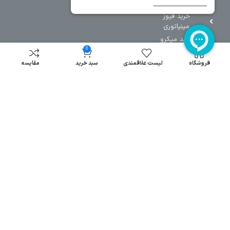
خرید کنتاکتور
خرید فیوز
مینیاتوری
خرید میکرو
سوئیچ
0
خرید پدال
فروشگاه
لیست علاقمندی
سبد خرید
مقایسه
صنعتی
تمامی حقوق مطالب و سایت نزد شرکت اریا کنترل میباشد.
© کليه حقوق مادی و معنوی اين سايت متعلق به فروشگاه آریا کنترل ميباشد
| .
. .
|