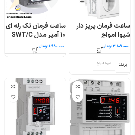
ساعت فرمان پریز دار
ساعت فرمان تک رله ای
شیوا امواج
۱۰ آمپر مدل SWT/C
(جهت مدار فرمان) برنا
تومان
تومان
الکترونیک
برند
شیوا امواج