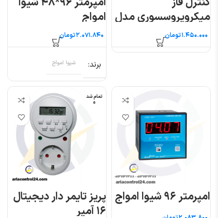
­کنترل فاز
آمپرمتر ۹۶*۴۸ شیوا
میکروپروسسوری مدل
امواج
TMP/D برنا الکترونیک
تومان
تومان
برند
شیوا امواج
تمام شد
ه
امپرمتر ۹۶ شیوا امواج
پریز تایمر دار دیجیتال
۱۶ آمپر