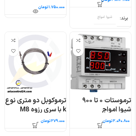
تومان
تومان
برند
شیوا امواج
ترموستات ۰ تا ۹۰۰
ترموکوبل دو متری نوع
شیوا امواج
k با سری رزوه M8
تومان
تومان