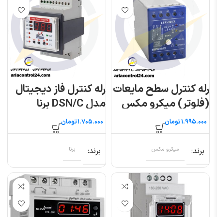
رله کنترل سطح مایعات
رله کنترل فاز دیجیتال
(فلوتر) میکرو مکس
مدل DSN/C برنا
مدل LLC-101-X
الکترونیک
تومان
تومان
برند
میکرو مکس
برند
برنا