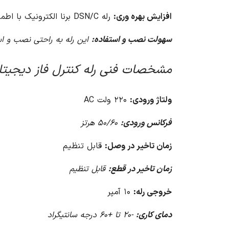
افزایش بهره وری:
رله DSN/C برنا الکترونیک با اطمینان از عملکرد صحیح سیستم، بهره وری را افزایش می دهد.
سهولت نصب و استفاده:
این رله به راحتی نصب و ا
مشخصات فنی رله کنترل فاز دیجیتال DSN/C برنا الکترو
ولتاژ ورودی:
۲۲۰ ولت AC
فرکانس ورودی:
۵۰/۶۰ هرتز
زمان تاخیر در وصل:
قابل تنظیم
زمان تاخیر در قطع:
قابل تنظیم
خروجی رله:
۱۰ آمپر
دمای کاری:
-۲۰ تا +۶۰ درجه سانتیگراد