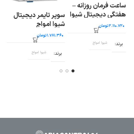
ساعت فرمان روزانه –
هفتگی دیجیتال شیوا
سوپر تایمر دیجیتال
سو
امواج WTB-30P
شیوا امواج
شی
تومان
تومان
برند
شیوا امواج
برند
شیوا امواج
ب