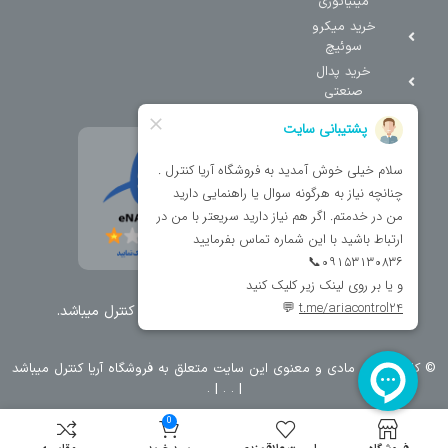
مینیاتوری
خرید میکرو
سوئیچ
خرید پدال
صنعتی
تمامی حقوق مطالب و سایت نزد شرکت اریا کنترل میباشد.
© کليه حقوق مادی و معنوی اين سايت متعلق به فروشگاه آریا کنترل ميباشد
| .
. .
|
0