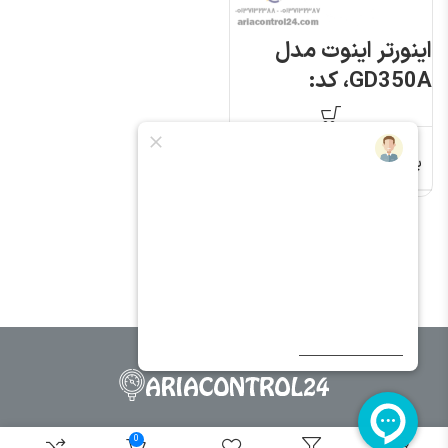
اینورتر اینوت مدل
GD350A، کد:
GD350A-
7R5G/011P-4 اینوت
برند
invt
0
ما 24 ساعت شبانه روز در کنار شما هستیم