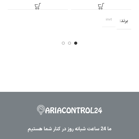
-4
2R2G-S2-B
1R5G-4-B
ب
برند
invt
ما 24 ساعت شبانه روز در کنار شما هستیم