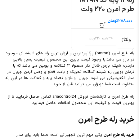
رله۱۴ پایه کد MY4N
طرح امرن ۲۲۰ ولت
تومان
ولتاژ
۲۴ولت, ۲۲۰ولت
رله طرح امرن (omron) پرکاربردترین و ارزان ترین رله های شیشه ای موجود
در بازار می باشد.با وجود قیمت پایین این محصول کیفیت بسیار بالایی
دارد.رله شیشه پارس فانال دارا معمولا ۳ کنتاکت و بوبین می باشد که با
فرمان بوبین رله شیشه کنتاکت تحریک و باعث قطع و وصل کردن جریان در
مدار الکترونیکی می شود. جریان -ولتاژ و تعداد پایه و کنتاکت ها در این رله
متفاوت است.شما عزيزان می توانید قبل از خرید
رله طرح امرن با کارشناسان فروش ariacontrol24 تماس حاصل فرمایید تا از
بهترین قیمت و کیفیت این محصول اطلاعات حاصل فرمایید.
خرید رله طرح امرن
خرید رله طرح امرن
یکی مهم ترین تجهیزاتی است حتما باید برای مدار