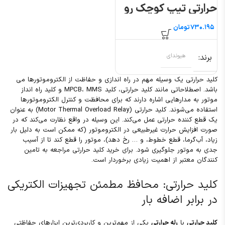
حرارتی تیپ کوچک رو
هیوندای
تومان
برند
هیوندای
کلید حرارتی یک وسیله مهم در راه ‌اندازی و حفاظت از الکتروموتورها می
باشد. اصطلاحاتی مانند کلید حرارتی، کلید MPCB، MMS و کلید راه‌ انداز
موتور به مدارهایی اشاره دارند که برای محافظت و کنترل الکتروموتورها
استفاده می‌شوند. کلید حرارتی (Motor Thermal Overload Relay) به عنوان
یک قطع ‌کننده حرارتی عمل می‌کند. این وسیله در واقع نظارت می‌کند که در
صورت افزایش حرارت غیرطبیعی در الکتروموتور (که ممکن است به دلیل بار
زیاد، آب‌گرما، قطع خطوط، و … رخ دهد)، موتور را قطع کند تا از آسیب
جدی به موتور جلوگیری شود. برای خرید کلید حرارتی مراجعه به تامین
کنندگان معتبر از اهمیت زیادی برخوردار است.
کلید حرارتی: محافظ مطمئن تجهیزات الکتریکی
در برابر اضافه بار
کلید حرارتی
یا
رله حرارتی
یکی از مهم‌ترین و کاربردی‌ترین ابزارهای حفاظتی