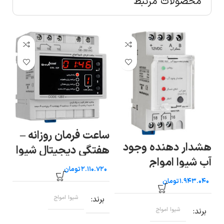
محصولات مرتبط
ساعت فرمان روزانه –
هفتگی دیجیتال شیوا
سنسور فلوتر شیوا
سو
امواج WTB-30P
امواج
شی
تومان
تومان
برند
شیوا امواج
برند
شیوا امواج
ب