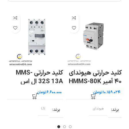
کلید حرارتی هیوندای
کلید حرارتی MMS-
۴۰ آمپر HMMS-80K
32S 13A ال اس
 8A
تومان
تومان
برند
هیوندای
برند
LS
ب