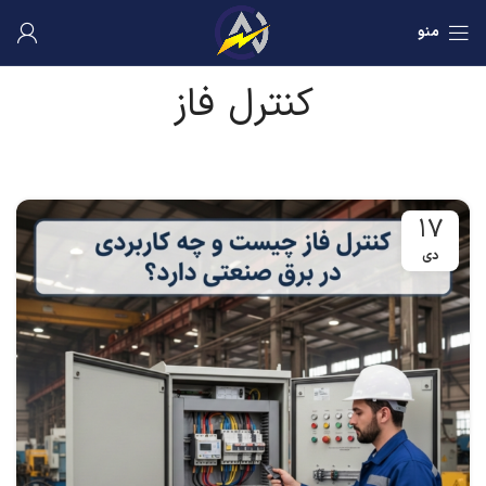
منو
کنترل فاز
۱۷
دی