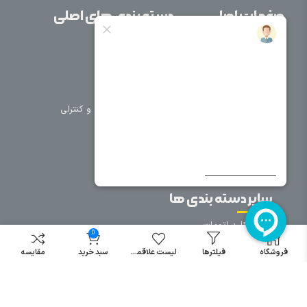
صفحات اصلی
دسته بندی های اصلی
خانه
برق صنعتی
اتوماسیون
درباره ما
تجهیزات تابلویی
تماس با ما
تجهیزات حفاظتی و کنترلی
فروشگاه
روشنایی
سیم و کابل
فریم تابلو
سایر دسته بندی ها
خرید کلید اتومات
0
خرید کنتاکتور
فروشگاه
فیلترها
لیست علاقمندی
سبد خرید
مقایسه
خرید فیوز
مینیاتوری
خرید میکرو
سوئیچ