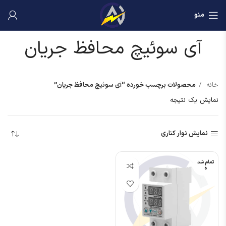
منو
آی سوئیچ محافظ جریان
خانه
محصولات برچسب خورده “آی سوئیچ محافظ جریان”
نمایش یک نتیجه
نمایش نوار کناری
تمام شد
ه