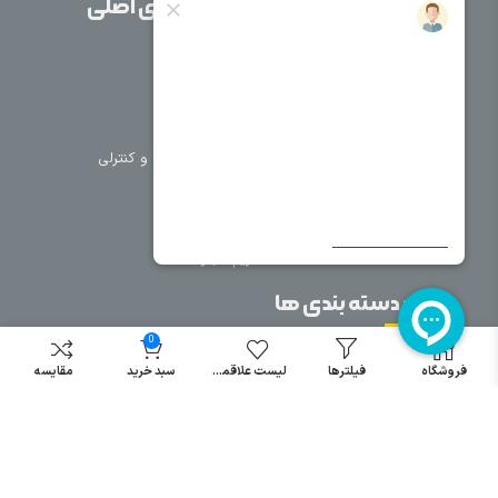
صفحات اصلی
دسته بندی های اصلی
خانه
برق صنعتی
اتوماسیون
درباره ما
تجهیزات تابلویی
تماس با ما
تجهیزات حفاظتی و کنترلی
فروشگاه
روشنایی
سیم و کابل
فریم تابلو
سایر دسته بندی ها
0
خرید کلید اتومات
فروشگاه
فیلترها
لیست علاقمندی
سبد خرید
مقایسه
خرید کنتاکتور
خرید فیوز
مینیاتوری
خرید میکرو
سوئیچ