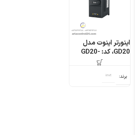
اینورتر اینوت مدل
GD20، کد: GD20-
0R7G-S2
برند
invt