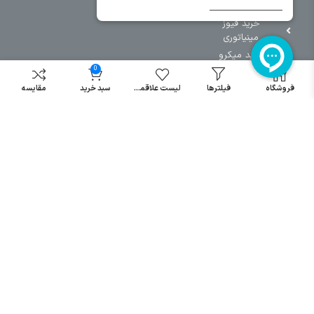
خرید کنتاکتور
خرید فیوز
مینیاتوری
خرید میکرو
سوئیچ
0
خرید پدال
فروشگاه
فیلترها
لیست علاقمندی
سبد خرید
مقایسه
صنعتی
تمامی حقوق مطالب و سایت نزد شرکت اریا کنترل میباشد.
© کليه حقوق مادی و معنوی اين سايت متعلق به فروشگاه آریا کنترل ميباشد
| .
. .
|