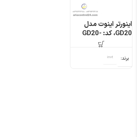
اینورتر اینوت مدل
GD20، کد: GD20-
2R2G-4
برند
invt