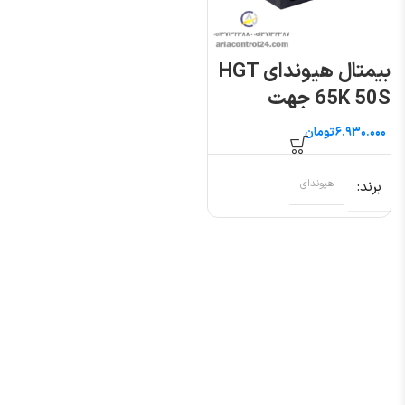
بیمتال هیوندای HGT
65K 50S جهت
کنتاکتور ۵۰ تا ۶۵ آمپر
تومان
برند
هیوندای