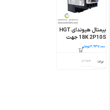
بیمتال هیوندای HGT
18K 2P10S جهت
کنتاکتور ۹ تا ۲۲ آمپر
تومان
برند
هیوندای