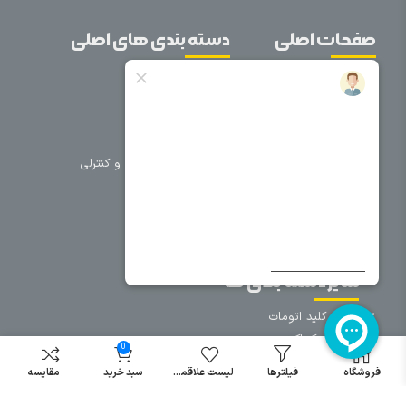
صفحات اصلی
دسته بندی های اصلی
خانه
برق صنعتی
اتوماسیون
درباره ما
تجهیزات تابلویی
تماس با ما
تجهیزات حفاظتی و کنترلی
فروشگاه
روشنایی
سیم و کابل
فریم تابلو
سایر دسته بندی ها
خرید کلید اتومات
خرید کنتاکتور
0
خرید فیوز
فروشگاه
فیلترها
لیست علاقمندی
سبد خرید
مقایسه
مینیاتوری
خرید میکرو