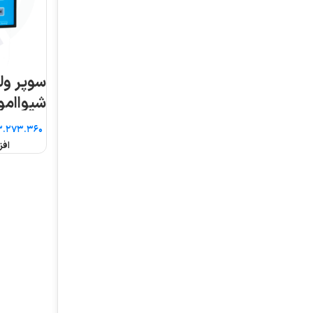
سوپر ولت آمپرمتر ۹۶B
شیواامواج
تومان
افزودن به سبد خرید