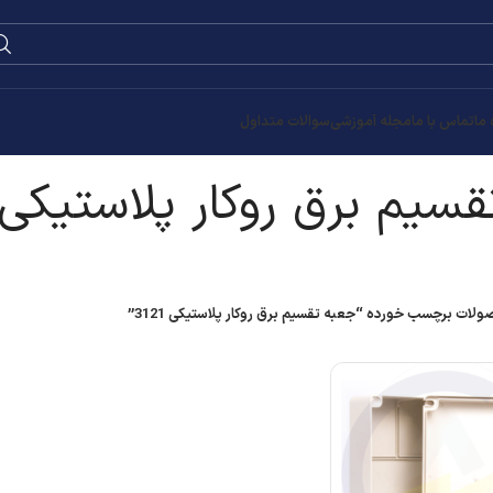
0
۰
تومان
کی 3121