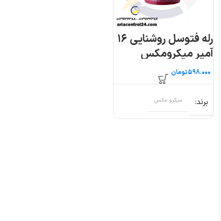
رله فتوسل روشنایی ۱۶
آمپر میکرومکس
تومان
برند
میکرو مکس