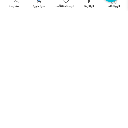
مینیاتوری
فروشگاه
فیلترها
لیست علاقمندی
سبد خرید
مقایسه
خرید میکرو
سوئیچ
خرید پدال
صنعتی
تمامی حقوق مطالب و سایت نزد شرکت اریا کنترل میباشد.
© کليه حقوق مادی و معنوی اين سايت متعلق به فروشگاه آریا کنترل ميباشد
| .
. .
|