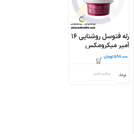
رله فتوسل روشنایی ۱۶
آمپر میکرومکس
تومان
برند
میکرو مکس