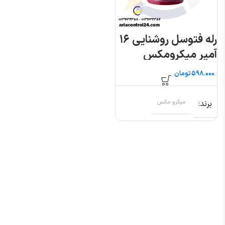
رله فتوسل روشنایی ۱۶
آمپر میکرومکس
تومان
برند
میکرو مکس