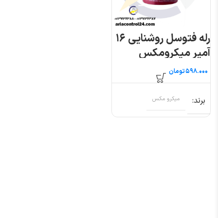
رله فتوسل روشنایی ۱۶
آمپر میکرومکس
تومان
برند
میکرو مکس