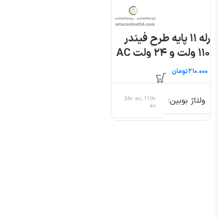
رله ۱۱ پایه طرح فیندر
۱۱۰ ولت و ۲۴ ولت AC
تومان
ولتاژ بوبین
24v ac, 110v
ac