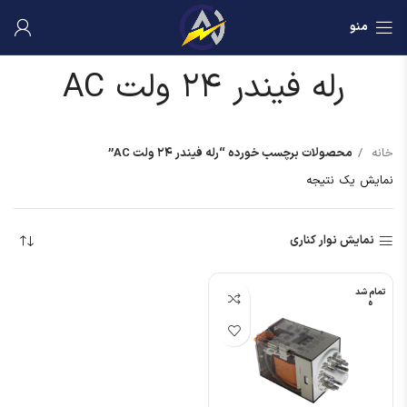
منو
رله فیندر ۲۴ ولت AC
خانه
محصولات برچسب خورده “رله فیندر ۲۴ ولت AC”
نمایش یک نتیجه
نمایش نوار کناری
تمام شد
ه