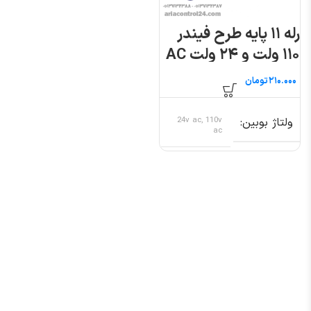
رله ۱۱ پایه طرح فیندر
۱۱۰ ولت و ۲۴ ولت AC
تومان
ولتاژ بوبین
24v ac, 110v
ac