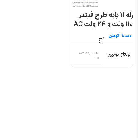
رله ۱۱ پایه طرح فیندر
۱۱۰ ولت و ۲۴ ولت AC
تومان
ولتاژ بوبین
24v ac, 110v
ac