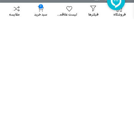
مینیاتوری
0
خرید میکرو
فروشگاه
فیلترها
لیست علاقمندی
سبد خرید
مقایسه
سوئیچ
خرید پدال
صنعتی
تمامی حقوق مطالب و سایت نزد شرکت اریا کنترل میباشد.
© کليه حقوق مادی و معنوی اين سايت متعلق به فروشگاه آریا کنترل ميباشد
| .
. .
|