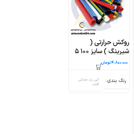
روکش حرارتی (
شیرینگ ) سایز ۱۰۰ ۵
متری
تومان
رنگ بندی
آبی, زرد, مشکی,
قرمز