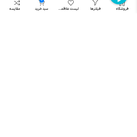
0
مینیاتوری
خرید میکرو
فروشگاه
فیلترها
لیست علاقمندی
سبد خرید
مقایسه
سوئیچ
خرید پدال
صنعتی
تمامی حقوق مطالب و سایت نزد شرکت اریا کنترل میباشد.
© کليه حقوق مادی و معنوی اين سايت متعلق به فروشگاه آریا کنترل ميباشد
| .
. .
|