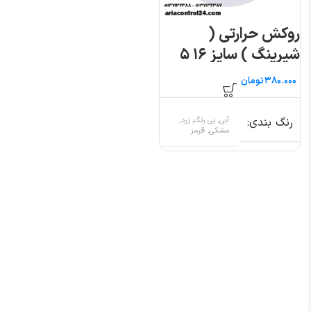
روکش حرارتی (
شیرینگ ) سایز ۱۶ ۵
متری
تومان
رنگ بندی
آبی, بی رنگ, زرد,
مشکی, قرمز