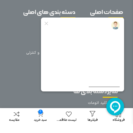
صفحات اصلی
دسته بندی های اصلی
خانه
برق صنعتی
اتوماسیون
درباره ما
تجهیزات تابلویی
تماس با ما
تجهیزات حفاظتی و کنترلی
فروشگاه
روشنایی
سیم و کابل
فریم تابلو
سایر دسته بندی ها
خرید کلید اتومات
خرید کنتاکتور
0
خرید فیوز
فروشگاه
فیلترها
لیست علاقمندی
سبد خرید
مقایسه
مینیاتوری
خرید میکرو