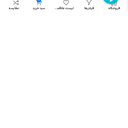
0
مینیاتوری
خرید میکرو
فروشگاه
فیلترها
لیست علاقمندی
سبد خرید
مقایسه
سوئیچ
خرید پدال
صنعتی
تمامی حقوق مطالب و سایت نزد شرکت اریا کنترل میباشد.
© کليه حقوق مادی و معنوی اين سايت متعلق به فروشگاه آریا کنترل ميباشد
| .
. .
|