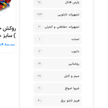
پارس فانال
۹۸
تجهیزات تابلویی
۲۷۴
تجهیزات حفاظتی و کنترلی
روکش حر
۶۱
) سایز ۱۰۰ ۵ متری
تستت
۱
ت
ا
دانوب
۱۲
روشنایی
۷۹
سیم و کابل
۷۷
شیوا امواج
۲۱
فریم تابلو برق
۴۰