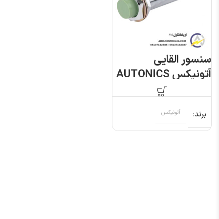
سنسور القایی
آتونیکس AUTONICS
PRL18-8DN
برند
آتونیکس