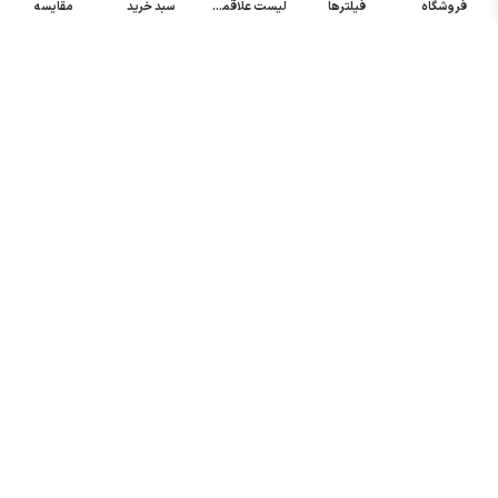
فروشگاه
فیلترها
لیست علاقمندی
سبد خرید
مقایسه
خرید میکرو
سوئیچ
خرید پدال
صنعتی
تمامی حقوق مطالب و سایت نزد شرکت اریا کنترل میباشد.
© کليه حقوق مادی و معنوی اين سايت متعلق به فروشگاه آریا کنترل ميباشد
| .
. .
|