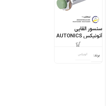
سنسور القایی
آتونیکس AUTONICS
PRL18-8DN
برند
آتونیکس