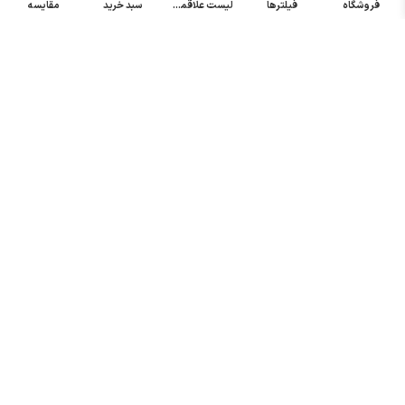
فروشگاه
فیلترها
لیست علاقمندی
سبد خرید
مقایسه
خرید میکرو
سوئیچ
خرید پدال
صنعتی
تمامی حقوق مطالب و سایت نزد شرکت اریا کنترل میباشد.
© کليه حقوق مادی و معنوی اين سايت متعلق به فروشگاه آریا کنترل ميباشد
| .
. .
|