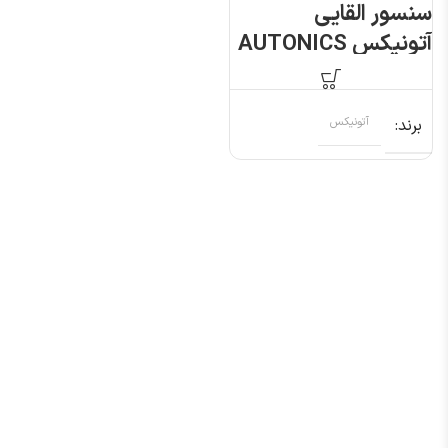
سنسور القایی
آتونیکس AUTONICS
PRL18-8DP
برند
آتونیکس