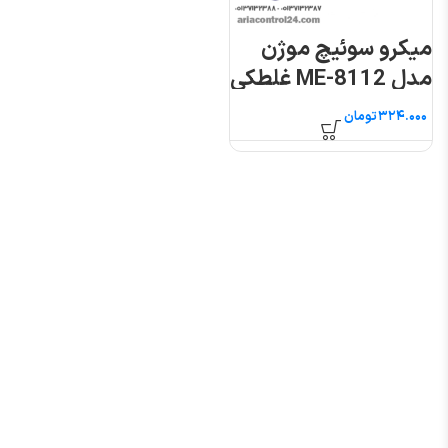
میکرو سوئیچ موژن
مدل ME-8112 غلطکی
فشاری
تومان