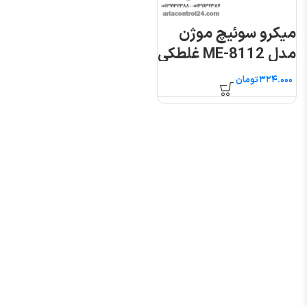
میکرو سوئیچ موژن
مدل ME-8112 غلطکی
فشاری
تومان