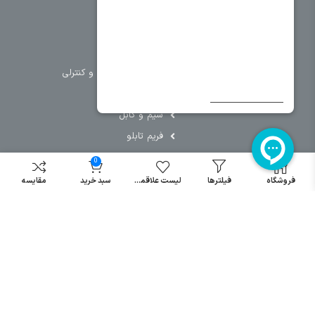
خانه
برق صنعتی
اتوماسیون
درباره ما
تجهیزات تابلویی
تماس با ما
تجهیزات حفاظتی و کنترلی
فروشگاه
روشنایی
سیم و کابل
فریم تابلو
سایر دسته بندی ها
0
فروشگاه
فیلترها
لیست علاقمندی
سبد خرید
مقایسه
خرید کلید اتومات
خرید کنتاکتور
خرید فیوز
مینیاتوری
خرید میکرو
سوئیچ
خرید پدال
صنعتی