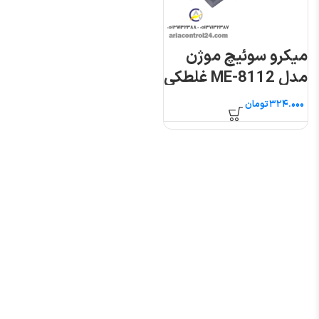
میکرو سوئیچ موژن
مدل ME-8112 غلطکی
فشاری
تومان