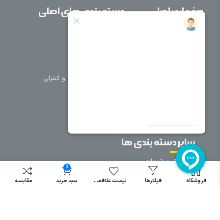
صفحات اصلی
دسته بندی های اصلی
خانه
برق صنعتی
اتوماسیون
درباره ما
تجهیزات تابلویی
تماس با ما
تجهیزات حفاظتی و کنترلی
فروشگاه
روشنایی
سیم و کابل
فریم تابلو
سایر دسته بندی ها
خرید کلید اتومات
0
خرید کنتاکتور
فروشگاه
فیلترها
لیست علاقمندی
سبد خرید
مقایسه
خرید فیوز
مینیاتوری
خرید میکرو
سوئیچ