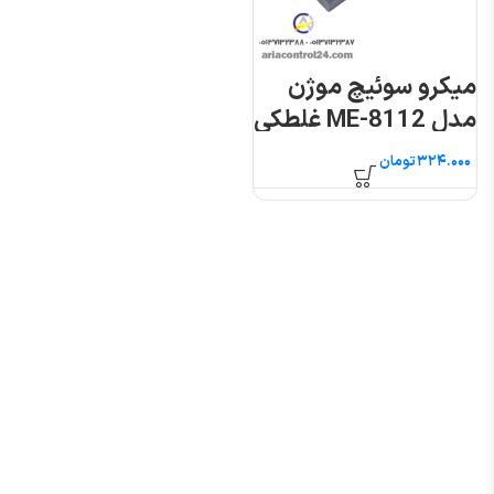
میکرو سوئیچ موژن
مدل ME-8112 غلطکی
فشاری
تومان