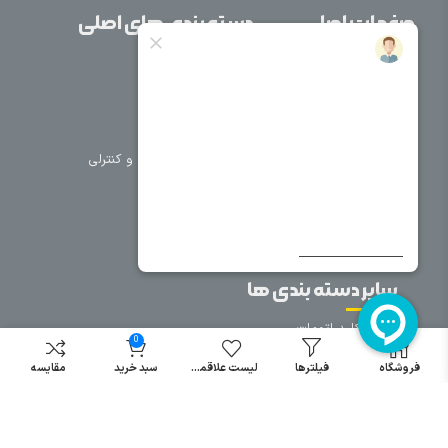
صفحات اصلی
دسته بندی های اصلی
خانه
برق صنعتی
اتوماسیون
درباره ما
تجهیزات تابلویی
تماس با ما
تجهیزات حفاظتی و کنترلی
فروشگاه
روشنایی
سیم و کابل
فریم تابلو
سایر دسته بندی ها
خرید کلید اتومات
0
خرید کنتاکتور
فروشگاه
فیلترها
لیست علاقمندی
سبد خرید
مقایسه
خرید فیوز
مینیاتوری
خرید میکرو
سوئیچ