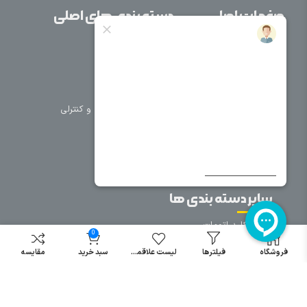
صفحات اصلی
دسته بندی های اصلی
خانه
برق صنعتی
اتوماسیون
درباره ما
تجهیزات تابلویی
تماس با ما
تجهیزات حفاظتی و کنترلی
فروشگاه
روشنایی
سیم و کابل
فریم تابلو
سایر دسته بندی ها
خرید کلید اتومات
0
خرید کنتاکتور
فروشگاه
فیلترها
لیست علاقمندی
سبد خرید
مقایسه
خرید فیوز
مینیاتوری
خرید میکرو
سوئیچ