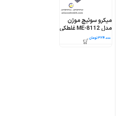
میکرو سوئیچ موژن
مدل ME-8112 غلطکی
فشاری
تومان