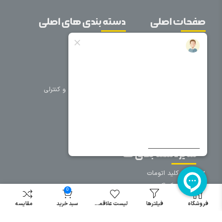
صفحات اصلی
دسته بندی های اصلی
خانه
برق صنعتی
اتوماسیون
درباره ما
تجهیزات تابلویی
تماس با ما
تجهیزات حفاظتی و کنترلی
فروشگاه
روشنایی
سیم و کابل
فریم تابلو
سایر دسته بندی ها
خرید کلید اتومات
خرید کنتاکتور
0
خرید فیوز
فروشگاه
فیلترها
لیست علاقمندی
سبد خرید
مقایسه
مینیاتوری
خرید میکرو