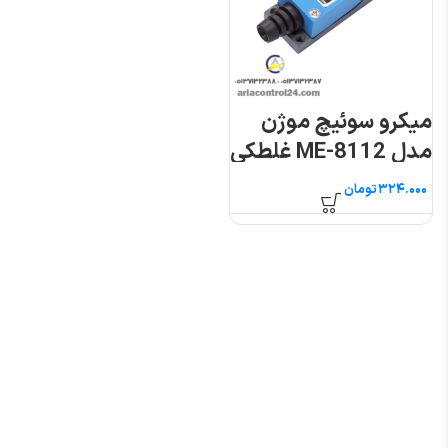
میکرو سوئیچ موژن
مدل ME-8112 غلطکی
فشاری
تومان