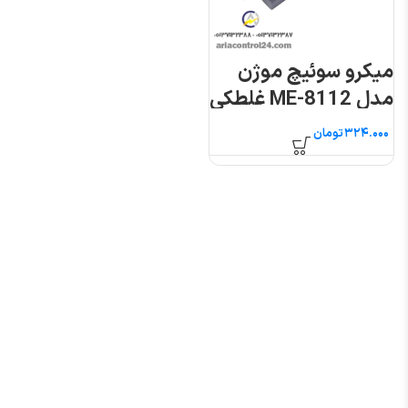
میکرو سوئیچ موژن
مدل ME-8112 غلطکی
فشاری
تومان