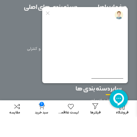
صفحات اصلی
دسته بندی های اصلی
خانه
برق صنعتی
اتوماسیون
درباره ما
تجهیزات تابلویی
تماس با ما
تجهیزات حفاظتی و کنترلی
فروشگاه
روشنایی
سیم و کابل
فریم تابلو
سایر دسته بندی ها
خرید کلید اتومات
0
خرید کنتاکتور
فروشگاه
فیلترها
لیست علاقمندی
سبد خرید
مقایسه
خرید فیوز
مینیاتوری
خرید میکرو
سوئیچ