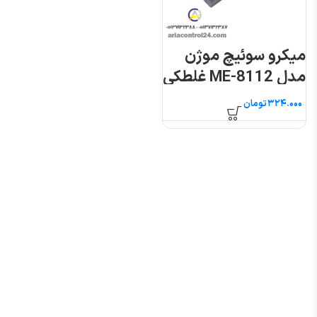
میکرو سوئیچ موژن
مدل ME-8112 غلطکی
فشاری
تومان