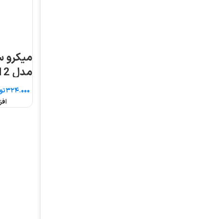
میکرو سوئیچ موژن
مدل ME-8112 غلطکی
فشاری
تومان
افزودن به سبد خرید