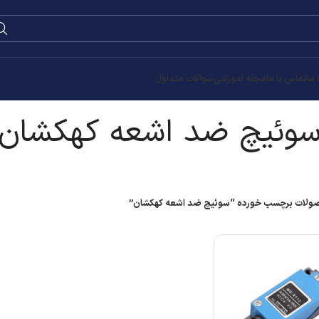
0
۰
تومان
هکشان