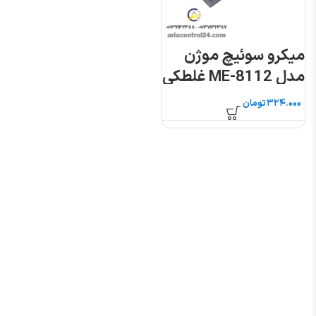
میکرو سوئیچ موژن
مدل ME-8112 غلطکی
فشاری
تومان