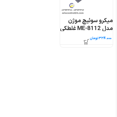
میکرو سوئیچ موژن
مدل ME-8112 غلطکی
فشاری
تومان