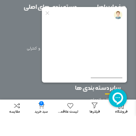
صفحات اصلی
دسته بندی های اصلی
خانه
برق صنعتی
اتوماسیون
درباره ما
تجهیزات تابلویی
تماس با ما
تجهیزات حفاظتی و کنترلی
فروشگاه
روشنایی
سیم و کابل
فریم تابلو
سایر دسته بندی ها
خرید کلید اتومات
0
خرید کنتاکتور
فروشگاه
فیلترها
لیست علاقمندی
سبد خرید
مقایسه
خرید فیوز
مینیاتوری
خرید میکرو
سوئیچ