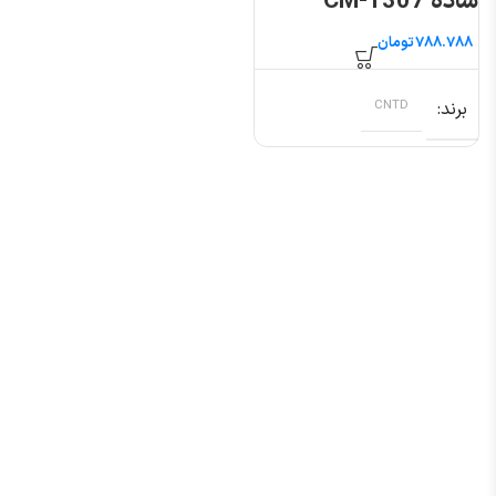
ساده CM-1307
تومان
برند
CNTD