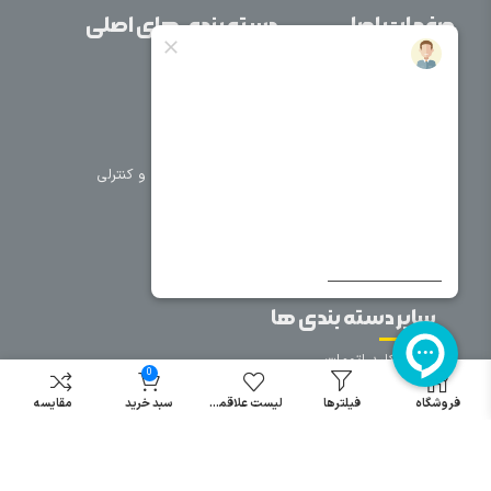
صفحات اصلی
دسته بندی های اصلی
خانه
برق صنعتی
اتوماسیون
درباره ما
تجهیزات تابلویی
تماس با ما
تجهیزات حفاظتی و کنترلی
فروشگاه
روشنایی
سیم و کابل
فریم تابلو
سایر دسته بندی ها
خرید کلید اتومات
0
خرید کنتاکتور
فروشگاه
فیلترها
لیست علاقمندی
سبد خرید
مقایسه
خرید فیوز
مینیاتوری
خرید میکرو
سوئیچ