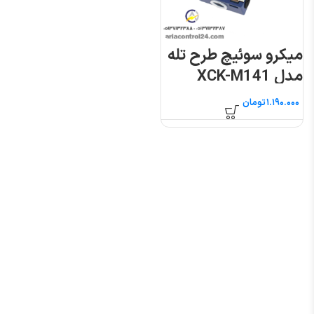
میکرو سوئیچ طرح تله
مدل XCK-M141
تومان